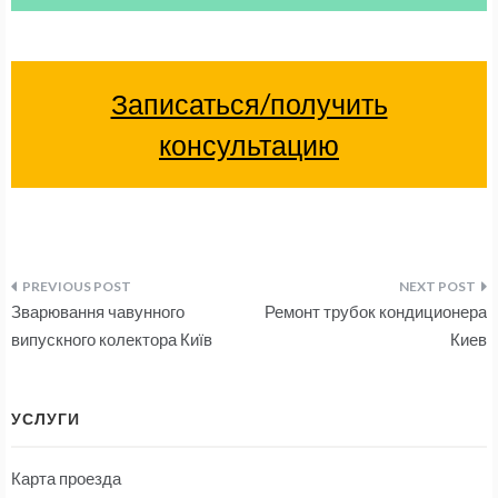
Записаться/получить
консультацию
Навигация
Зварювання чавунного
Ремонт трубок кондиционера
по
випускного колектора Київ
Киев
записям
УСЛУГИ
Карта проезда