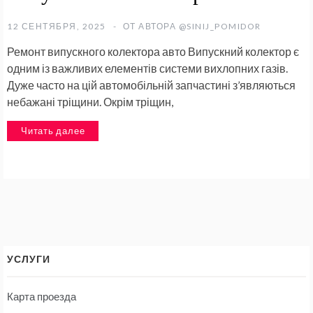
12 СЕНТЯБРЯ, 2025
ОТ АВТОРА
@SINIJ_POMIDOR
Ремонт випускного колектора авто Випускний колектор є
одним із важливих елементів системи вихлопних газів.
Дуже часто на цій автомобільній запчастині з’являються
небажані тріщини. Окрім тріщин,
Читать далее
УСЛУГИ
Карта проезда